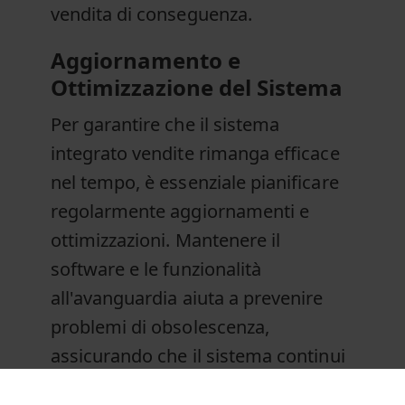
vendita di conseguenza.
Aggiornamento e
Ottimizzazione del Sistema
Per garantire che il sistema
integrato vendite rimanga efficace
nel tempo, è essenziale pianificare
regolarmente aggiornamenti e
ottimizzazioni. Mantenere il
software e le funzionalità
all'avanguardia aiuta a prevenire
problemi di obsolescenza,
assicurando che il sistema continui
a supportare le esigenze aziendali in