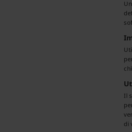
Un
def
so
Im
Uti
per
ch
Ut
Il 
pe
ven
di 