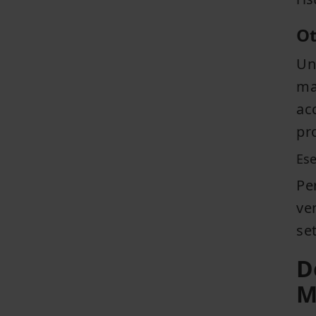
Ot
Un 
ma
acc
pro
Ese
Pe
ve
set
D
M