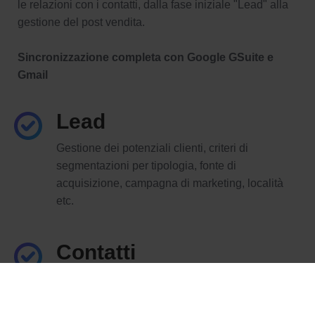
le relazioni con i contatti, dalla fase iniziale "Lead" alla
gestione del post vendita.
Sincronizzazione completa con Google GSuite e
Gmail
Lead
Gestione dei potenziali clienti, criteri di
segmentazioni per tipologia, fonte di
acquisizione, campagna di marketing, località
etc.
Contatti
Gestione dei contatti con possibilità di creare
liste di segmentazione con criteri multipli. Viste
personalizzate con scelta delle colonne e filtri sui