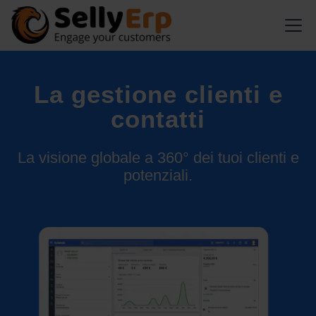
La gestione clienti e
contatti
La visione globale a 360° dei tuoi clienti e
potenziali.