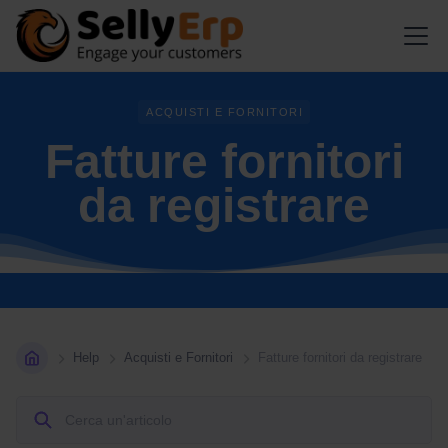
ACQUISTI E FORNITORI
Fatture fornitori
da registrare
Help
Acquisti e Fornitori
Fatture fornitori da registrare